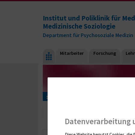
Institut und Poliklinik für Me
Medizinische Soziologie
Department für Psychosoziale Medizin
Mitarbeiter
Forschung
Leh
Mitarbeiter
Juliane Schmidt
Juliane Schmidt
Datenverarbeitung 
Diese Website benutzt Cookies, die f