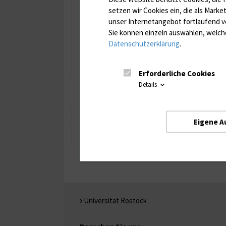
Juliane Schmidt
setzen wir Cookies ein, die als Marke
unser Internetangebot fortlaufend v
Dr. phil.
Sie können einzeln auswählen, welche
Datenschutzerklärung
.
Erforderliche Cookies
Details
Beruflicher Werdegang
Eigene A
Publikationen
Universität Rostock