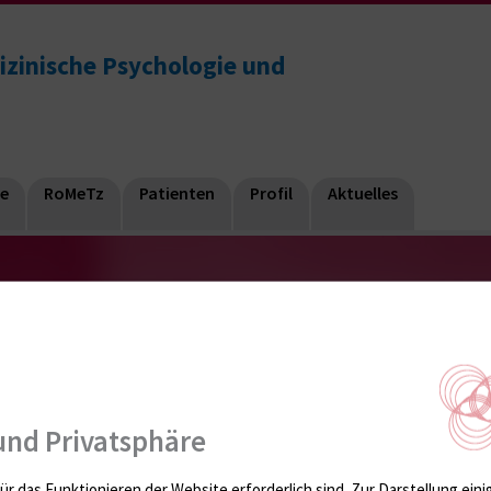
dizinische Psychologie und
re
RoMeTz
Patienten
Profil
Aktuelles
und Privatsphäre
ür das Funktionieren der Website erforderlich sind.
Zur Darstellung eini