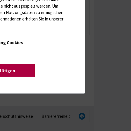
Kontakt
te nicht ausgespielt werden.
Um
rten Nutzungsdaten zu ermöglichen.
0381 494 9563
ormationen erhalten Sie in unserer
juliane.schmidt@med.uni-rostock.de
ing Cookies
stätigen
enschutzhinweise
Barrierefreiheit