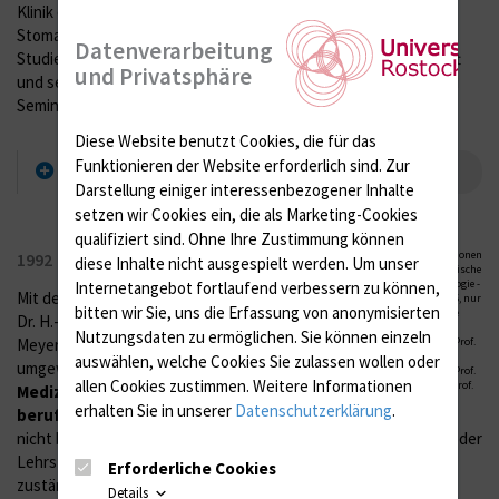
Klinik ein. Das Lehrgebiet Psychologie für Mediziner (und
Stomatologen) wird in der DDR 1966 /1967 im vorklinischen
Datenverarbeitung
Studienabschnitt obligatorisch eingeführt, ab 1971 auch geprüft
und Privatsphäre
und seit 1976 als Medizinische Psychologie mit Vorlesungen und
Seminaren im klinischen Studienabschnitt abgehalten.
Diese Website benutzt Cookies, die für das
Funktionieren der Website erforderlich sind.
Zur
weitere Verdienste Prof. H.D. Röslers
Darstellung einiger interessenbezogener Inhalte
setzen wir Cookies ein, die als Marketing-Cookies
qualifiziert sind. Ohne Ihre Zustimmung können
Drei
Generationen
1992
diese Inhalte nicht ausgespielt werden.
Um unser
Medizinische
Psychologie -
Internetangebot fortlaufend verbessern zu können,
Mit der Emeritierung von Prof.
wie 2005, nur
bitten wir Sie, uns die Erfassung von anonymisierten
10 Jahre
Dr. H.-D. Rösler wird Prof. Dr. B.
später
Nutzungsdaten zu ermöglichen.
Sie können einzeln
Meyer-Probst auf den nun
(v.l.n.r., Prof.
Drei Generationen Medizinische
Meyer-
auswählen, welche Cookies Sie zulassen wollen oder
Psychologie Universität Rostock
umgewidmeten
Lehrstuhl für
Probst, Prof.
(v.l.n.r., Prof. Meyer-Probst, Prof.
allen Cookies zustimmen. Weitere Informationen
Rösler, Prof.
Medizinische Psychologie
Rösler, Prof. Kropp)
Kropp)
erhalten Sie in unserer
Datenschutzerklärung
.
berufen.
Als selbständige,
nicht bettenführende Abteilung der Nervenklinik ausgelegt, ist der
Lehrstuhl zunächst ausschließlich für Lehre und Forschung
Erforderliche Cookies
zuständig
Details