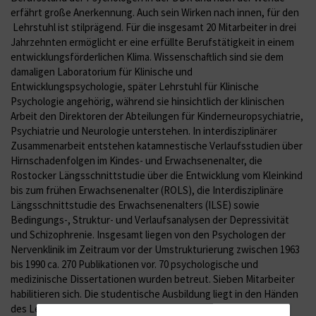
erfährt große Anerkennung. Auch sein Wirken nach innen, für den
Lehrstuhl ist stilprägend. Für die insgesamt 20 Mitarbeiter in drei
Jahrzehnten ermöglicht er eine erfüllte Berufstätigkeit in einem
entwicklungsförderlichen Klima. Wissenschaftlich sind sie dem
damaligen Laboratorium für Klinische und
Entwicklungspsychologie, später Lehrstuhl für Klinische
Psychologie angehörig, während sie hinsichtlich der klinischen
Arbeit den Direktoren der Abteilungen für Kinderneuropsychiatrie,
Psychiatrie und Neurologie unterstehen. In interdisziplinärer
Zusammenarbeit entstehen katamnestische Verlaufsstudien über
Hirnschadenfolgen im Kindes- und Erwachsenenalter, die
Rostocker Längsschnittstudie über die Entwicklung vom Kleinkind
bis zum frühen Erwachsenenalter (ROLS), die Interdisziplinäre
Längsschnittstudie des Erwachsenenalters (ILSE) sowie
Bedingungs-, Struktur- und Verlaufsanalysen der Depressivität
und Schizophrenie. Insgesamt liegen von den Psychologen der
Nervenklinik im Zeitraum vor der Umstrukturierung zwischen 1963
bis 1990 ca. 270 Publikationen vor. 70 psychologische und
medizinische Dissertationen wurden betreut. Sieben Mitarbeiter
habilitieren sich. Die studentische Ausbildung liegt in den Händen
des Lehrstuhls und bezieht alle promovierten Psychologen der